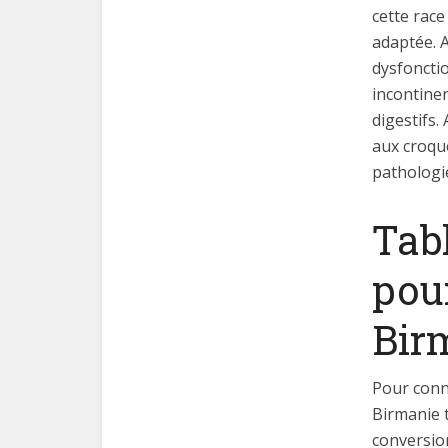
cette race
adaptée. A
dysfonctio
incontinen
digestifs.
aux croqu
pathologie
Tab
pour
Bir
Pour conna
Birmanie t
conversion