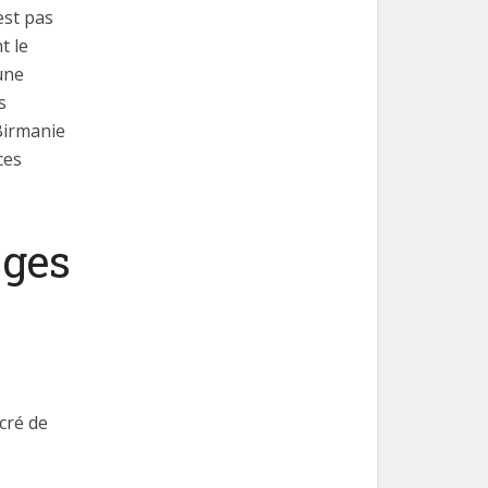
est pas
t le
une
s
 Birmanie
ces
âges
cré de