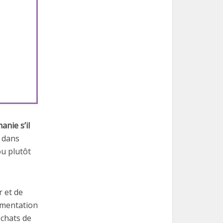
anie s’il
r dans
ou plutôt
r et de
limentation
 chats de