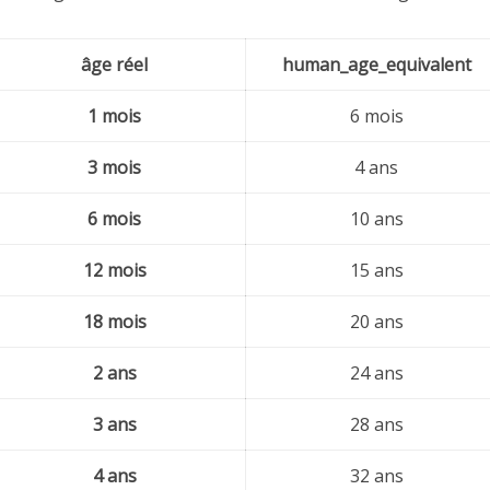
âge réel
human_age_equivalent
1 mois
6 mois
3 mois
4 ans
6 mois
10 ans
12 mois
15 ans
18 mois
20 ans
2 ans
24 ans
3 ans
28 ans
4 ans
32 ans