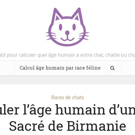
util pour calculer quel âge humain a votre chat, chatte ou ch
Calcul âge humain par race féline
Races de chats
ler l’âge humain d’u
Sacré de Birmanie