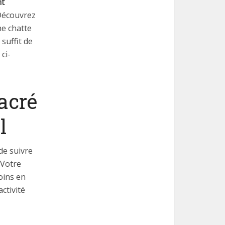
nt
écouvrez
ne chatte
suffit de
ci-
acré
l
de suivre
 Votre
oins en
ctivité