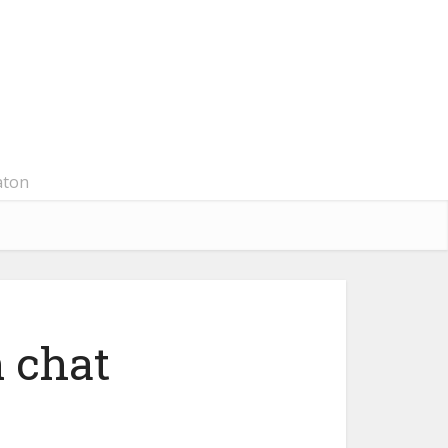
aton
n chat