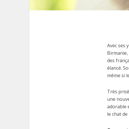
Avec ses y
Birmanie,
des frança
élancé. So
même si le
Très pris
une nouve
adorable e
le chat de