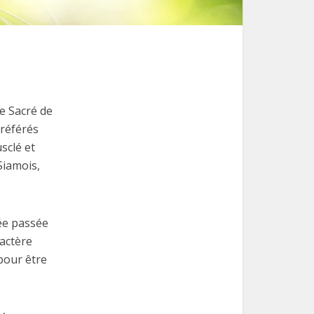
le Sacré de
préférés
sclé et
Siamois,
née passée
actère
pour être