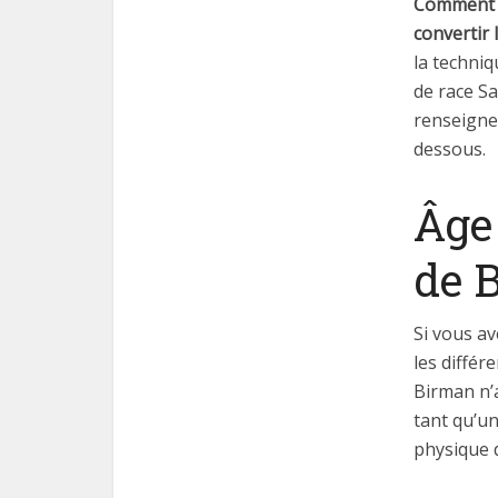
Comment c
convertir 
la techniq
de race Sa
renseigner
dessous.
Âge
de B
Si vous av
les différ
Birman n’
tant qu’un
physique 