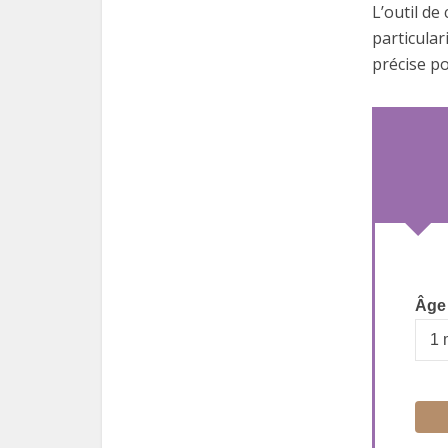
L’outil d
particular
précise po
Âge 